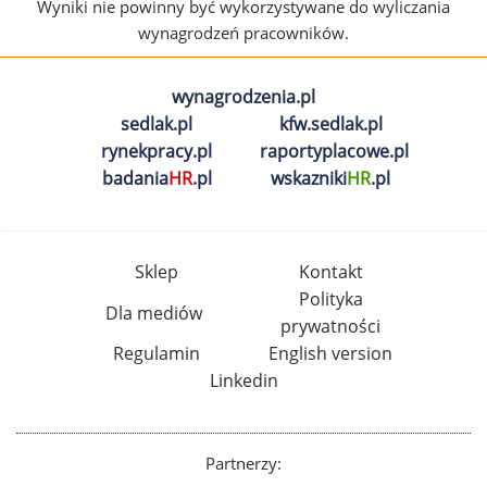
Wyniki nie powinny być wykorzystywane do wyliczania
wynagrodzeń pracowników.
wynagrodzenia.pl
sedlak.pl
kfw.sedlak.pl
rynekpracy.pl
raportyplacowe.pl
badania
HR
.pl
wskazniki
HR
.pl
Sklep
Kontakt
Polityka
Dla mediów
prywatności
Regulamin
English version
Linkedin
Partnerzy: