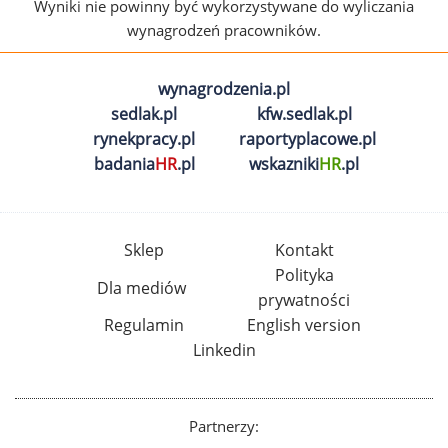
Wyniki nie powinny być wykorzystywane do wyliczania
wynagrodzeń pracowników.
wynagrodzenia.pl
sedlak.pl
kfw.sedlak.pl
rynekpracy.pl
raportyplacowe.pl
badania
HR
.pl
wskazniki
HR
.pl
Sklep
Kontakt
Polityka
Dla mediów
prywatności
Regulamin
English version
Linkedin
Partnerzy: