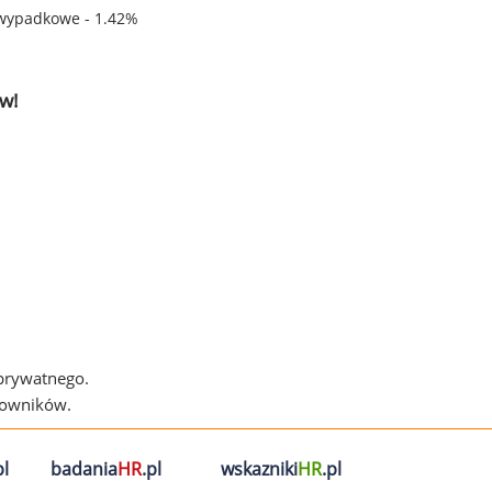
wypadkowe - 1.42%
w!
 prywatnego.
cowników.
l
badania
HR
.pl
wskazniki
HR
.pl