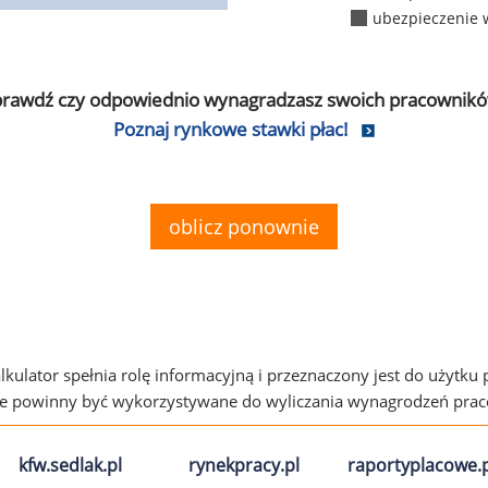
ubezpieczenie 
prawdź czy odpowiednio wynagradzasz swoich pracownikó
Poznaj rynkowe stawki płac!
oblicz ponownie
alkulator spełnia rolę informacyjną i przeznaczony jest do użytku
ie powinny być wykorzystywane do wyliczania wynagrodzeń pra
kfw.sedlak.pl
rynekpracy.pl
raportyplacowe.p