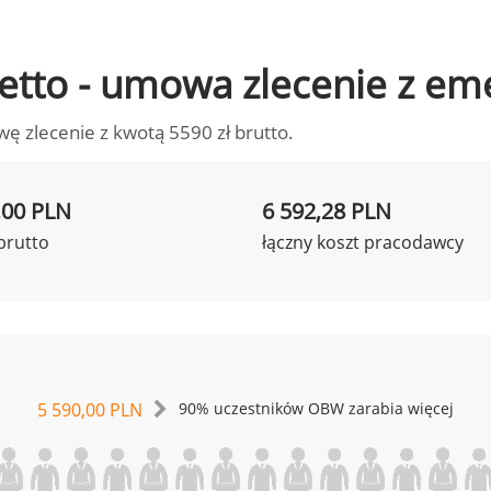
 netto - umowa zlecenie z em
wę zlecenie z kwotą 5590 zł brutto.
,00 PLN
6 592,28 PLN
brutto
łączny koszt pracodawcy
5 590,00 PLN
90% uczestników OBW zarabia więcej