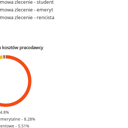
 umowa zlecenie - student
- umowa zlecenie - emeryt
 umowa zlecenie - rencista
u kosztów pracodawcy
84.8%
emerytalne - 8.28%
rentowe - 5.51%