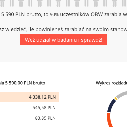
z 5 590 PLN brutto, to
uczestników OBW zarabia wi
90%
z wiedzieć, ile powinieneś zarabiać na swoim stano
Weź udział w badaniu i sprawdź!
ia 5 590,00 PLN brutto
Wykres rozkład
4 338,12 PLN
545,58 PLN
83,85 PLN