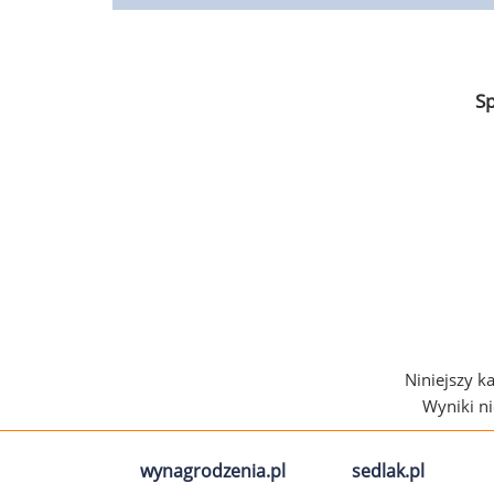
S
Niniejszy k
Wyniki n
wynagrodzenia.pl
sedlak.pl