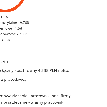
7.61%
emerytalne - 9.76%
rentowe - 1.5%
zdrowotne - 7.99%
- 3.15%
netto.
 łączny koszt równy 4 338 PLN netto.
j z pracodawcą.
 umowa zlecenie - pracownik innej firmy
- umowa zlecenie - własny pracownik