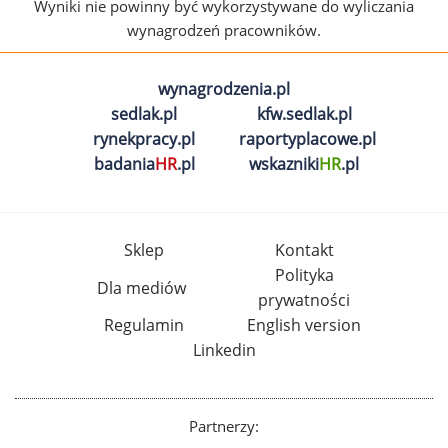
Wyniki nie powinny być wykorzystywane do wyliczania
wynagrodzeń pracowników.
wynagrodzenia.pl
sedlak.pl
kfw.sedlak.pl
rynekpracy.pl
raportyplacowe.pl
badania
HR
.pl
wskazniki
HR
.pl
Sklep
Kontakt
Polityka
Dla mediów
prywatności
Regulamin
English version
Linkedin
Partnerzy: