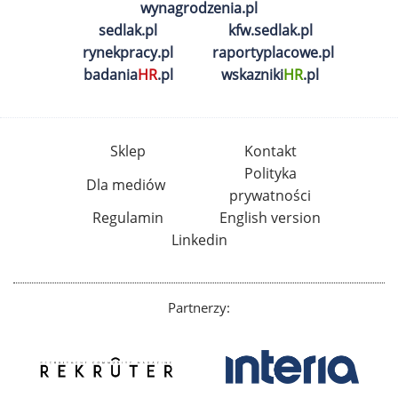
wynagrodzenia.pl
sedlak.pl
kfw.sedlak.pl
rynekpracy.pl
raportyplacowe.pl
badania
HR
.pl
wskazniki
HR
.pl
Sklep
Kontakt
Polityka
Dla mediów
prywatności
Regulamin
English version
Linkedin
Partnerzy: