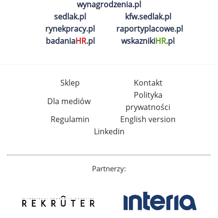
wynagrodzenia.pl
sedlak.pl
kfw.sedlak.pl
rynekpracy.pl
raportyplacowe.pl
badania
HR
.pl
wskazniki
HR
.pl
Sklep
Kontakt
Polityka
Dla mediów
prywatności
Regulamin
English version
Linkedin
Partnerzy: