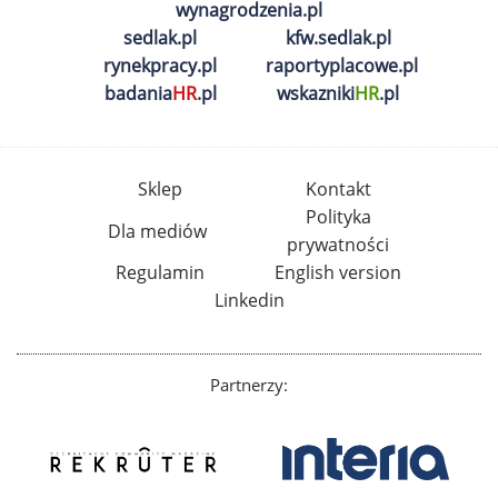
wynagrodzenia.pl
sedlak.pl
kfw.sedlak.pl
rynekpracy.pl
raportyplacowe.pl
badania
HR
.pl
wskazniki
HR
.pl
Sklep
Kontakt
Polityka
Dla mediów
prywatności
Regulamin
English version
Linkedin
Partnerzy: