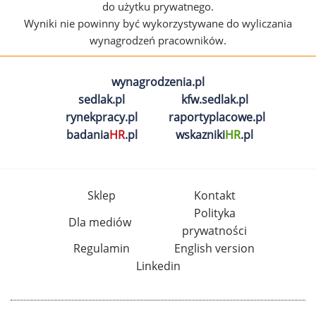
do użytku prywatnego.
Wyniki nie powinny być wykorzystywane do wyliczania
wynagrodzeń pracowników.
wynagrodzenia.pl
sedlak.pl
kfw.sedlak.pl
rynekpracy.pl
raportyplacowe.pl
badania
HR
.pl
wskazniki
HR
.pl
Sklep
Kontakt
Polityka
Dla mediów
prywatności
Regulamin
English version
Linkedin