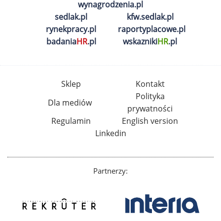
wynagrodzenia.pl
sedlak.pl
kfw.sedlak.pl
rynekpracy.pl
raportyplacowe.pl
badania
HR
.pl
wskazniki
HR
.pl
Sklep
Kontakt
Polityka
Dla mediów
prywatności
Regulamin
English version
Linkedin
Partnerzy: