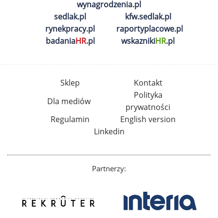
wynagrodzenia.pl
sedlak.pl
kfw.sedlak.pl
rynekpracy.pl
raportyplacowe.pl
badania
HR
.pl
wskazniki
HR
.pl
Sklep
Kontakt
Polityka
Dla mediów
prywatności
Regulamin
English version
Linkedin
Partnerzy: