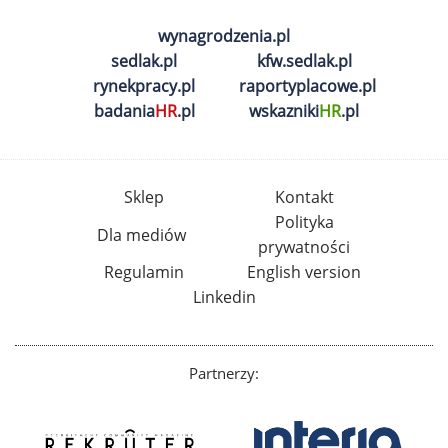
wynagrodzenia.pl
sedlak.pl
kfw.sedlak.pl
rynekpracy.pl
raportyplacowe.pl
badania
HR
.pl
wskazniki
HR
.pl
Sklep
Kontakt
Polityka
Dla mediów
prywatności
Regulamin
English version
Linkedin
Partnerzy: