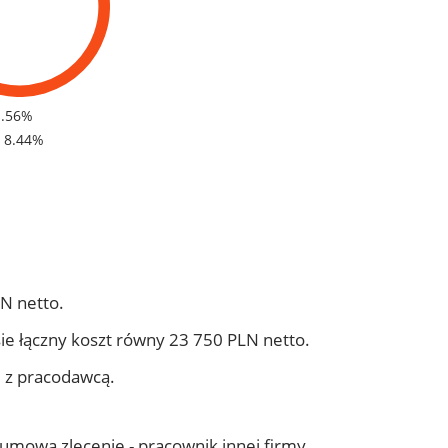
1.56%
- 8.44%
N netto.
ie łączny koszt równy 23 750 PLN netto.
j z pracodawcą.
- umowa zlecenie - pracownik innej firmy