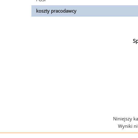
koszty pracodawcy
S
Niniejszy k
Wyniki n