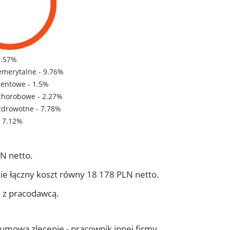
1.57%
emerytalne - 9.76%
rentowe - 1.5%
chorobowe - 2.27%
zdrowotne - 7.78%
- 7.12%
N netto.
ie łączny koszt równy 18 178 PLN netto.
j z pracodawcą.
- umowa zlecenie - pracownik innej firmy