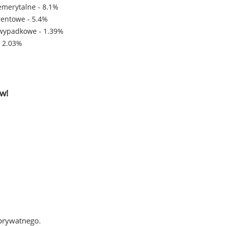
emerytalne - 8.1%
rentowe - 5.4%
wypadkowe - 1.39%
- 2.03%
w!
 prywatnego.