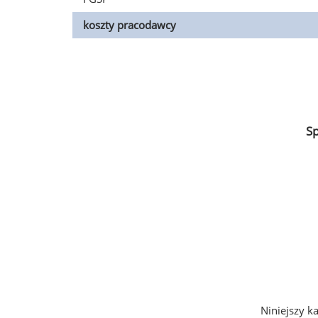
koszty pracodawcy
S
Niniejszy k