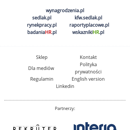
wynagrodzenia.pl
sedlak.pl
kfw.sedlak.pl
rynekpracy.pl
raportyplacowe.pl
badania
HR
.pl
wskazniki
HR
.pl
Sklep
Kontakt
Polityka
Dla mediów
prywatności
Regulamin
English version
Linkedin
Partnerzy: