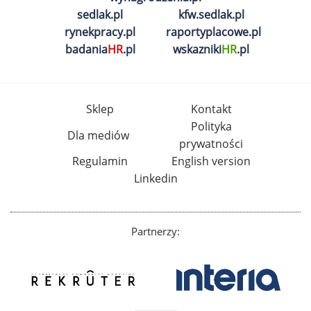
sedlak.pl
kfw.sedlak.pl
rynekpracy.pl
raportyplacowe.pl
badania
HR
.pl
wskazniki
HR
.pl
Sklep
Kontakt
Polityka
Dla mediów
prywatności
Regulamin
English version
Linkedin
Partnerzy: