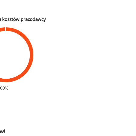
u kosztów pracodawcy
100%
w!