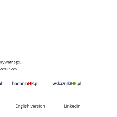
 prywatnego.
cowników.
l
badania
HR
.pl
wskazniki
HR
.pl
English version
Linkedin