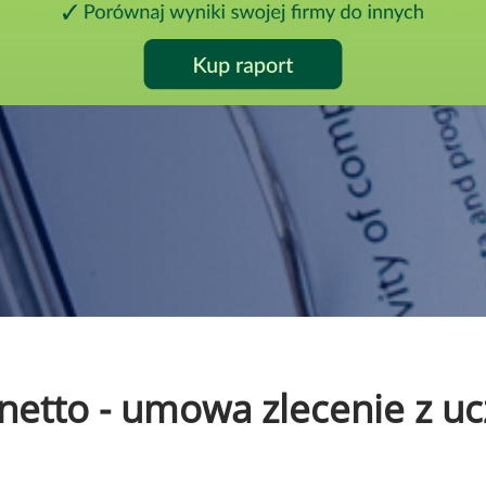
o netto - umowa zlecenie z 