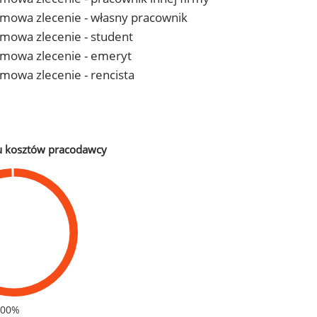
- umowa zlecenie - własny pracownik
 umowa zlecenie - student
- umowa zlecenie - emeryt
 umowa zlecenie - rencista
u kosztów pracodawcy
100%