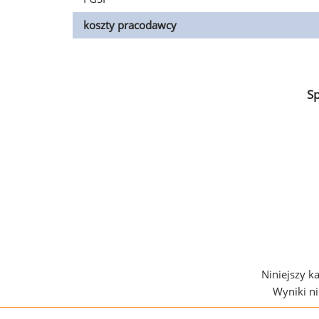
koszty pracodawcy
S
Niniejszy k
Wyniki n