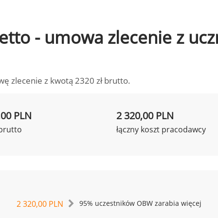
 netto - umowa zlecenie z u
wę zlecenie z kwotą 2320 zł brutto.
,00 PLN
2 320,00 PLN
brutto
łączny koszt pracodawcy
2 320,00 PLN
95% uczestników OBW zarabia więcej