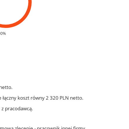
00%
netto.
 łączny koszt równy 2 320 PLN netto.
j z pracodawcą.
 umowa zlecenie - pracownik innej firmy