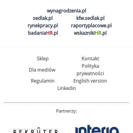
wynagrodzenia.pl
sedlak.pl
kfw.sedlak.pl
rynekpracy.pl
raportyplacowe.pl
badania
HR
.pl
wskazniki
HR
.pl
Sklep
Kontakt
Polityka
Dla mediów
prywatności
Regulamin
English version
Linkedin
Partnerzy: