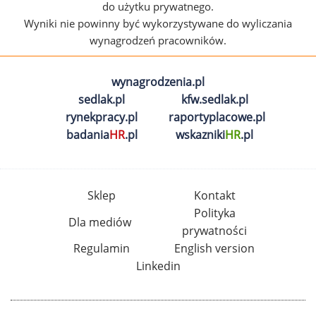
do użytku prywatnego.
Wyniki nie powinny być wykorzystywane do wyliczania
wynagrodzeń pracowników.
wynagrodzenia.pl
sedlak.pl
kfw.sedlak.pl
rynekpracy.pl
raportyplacowe.pl
badania
HR
.pl
wskazniki
HR
.pl
Sklep
Kontakt
Polityka
Dla mediów
prywatności
Regulamin
English version
Linkedin