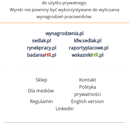
do użytku prywatnego.
Wyniki nie powinny być wykorzystywane do wyliczania
wynagrodzeń pracowników.
wynagrodzenia.pl
sedlak.pl
kfw.sedlak.pl
rynekpracy.pl
raportyplacowe.pl
badania
HR
.pl
wskazniki
HR
.pl
Sklep
Kontakt
Polityka
Dla mediów
prywatności
Regulamin
English version
Linkedin