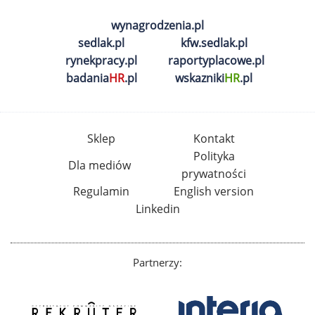
wynagrodzenia.pl
sedlak.pl
kfw.sedlak.pl
rynekpracy.pl
raportyplacowe.pl
badania
HR
.pl
wskazniki
HR
.pl
Sklep
Kontakt
Polityka
Dla mediów
prywatności
Regulamin
English version
Linkedin
Partnerzy: