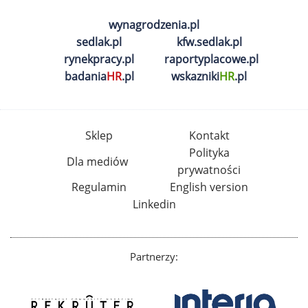
wynagrodzenia.pl
sedlak.pl
kfw.sedlak.pl
rynekpracy.pl
raportyplacowe.pl
badania
HR
.pl
wskazniki
HR
.pl
Sklep
Kontakt
Polityka
Dla mediów
prywatności
Regulamin
English version
Linkedin
Partnerzy: