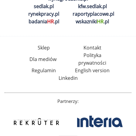
sedlak.pl
kfw.sedlak.pl
rynekpracy.pl
raportyplacowe.pl
badania
HR
.pl
wskazniki
HR
.pl
Sklep
Kontakt
Polityka
Dla mediów
prywatności
Regulamin
English version
Linkedin
Partnerzy: