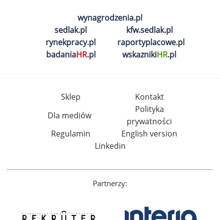
wynagrodzenia.pl
sedlak.pl
kfw.sedlak.pl
rynekpracy.pl
raportyplacowe.pl
badania
HR
.pl
wskazniki
HR
.pl
Sklep
Kontakt
Polityka
Dla mediów
prywatności
Regulamin
English version
Linkedin
Partnerzy: