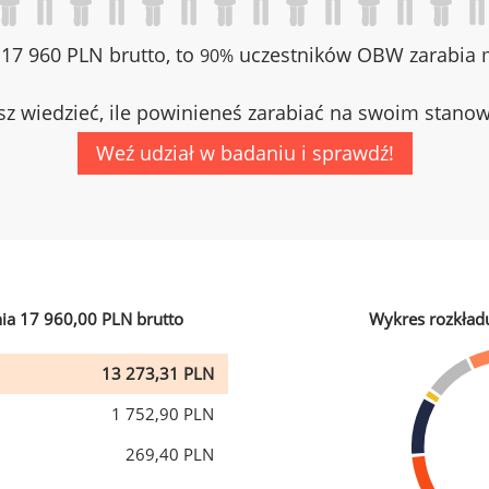
z 17 960 PLN brutto, to
uczestników OBW zarabia m
90%
z wiedzieć, ile powinieneś zarabiać na swoim stano
Weź udział w badaniu i sprawdź!
ia 17 960,00 PLN brutto
Wykres rozkład
13 273,31 PLN
1 752,90 PLN
269,40 PLN