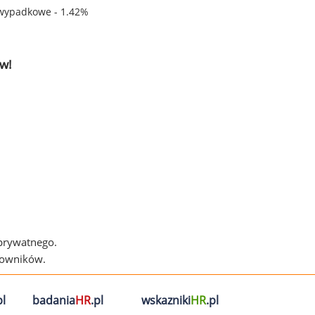
wypadkowe - 1.42%
w!
 prywatnego.
cowników.
l
badania
HR
.pl
wskazniki
HR
.pl