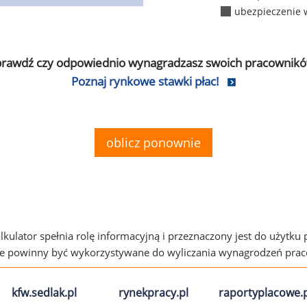
ubezpieczenie 
prawdź czy odpowiednio wynagradzasz swoich pracownikó
Poznaj rynkowe stawki płac!
oblicz ponownie
alkulator spełnia rolę informacyjną i przeznaczony jest do użytku
ie powinny być wykorzystywane do wyliczania wynagrodzeń pra
kfw.sedlak.pl
rynekpracy.pl
raportyplacowe.p