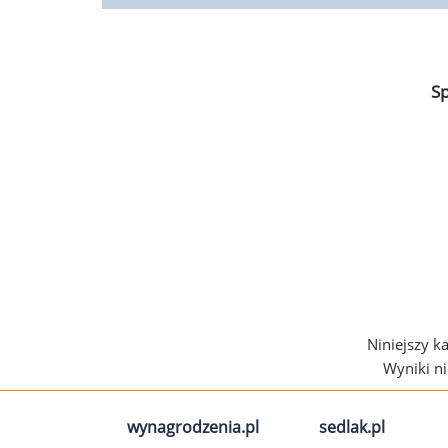
S
Niniejszy k
Wyniki n
wynagrodzenia.pl
sedlak.pl