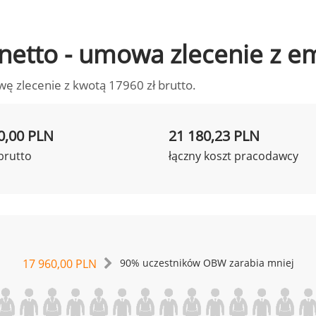
o netto - umowa zlecenie z 
wę zlecenie z kwotą 17960 zł brutto.
0,00 PLN
21 180,23 PLN
brutto
łączny koszt pracodawcy
17 960,00 PLN
90% uczestników OBW zarabia mniej