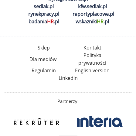
sedlak.pl
kfw.sedlak.pl
rynekpracy.pl
raportyplacowe.pl
badania
HR
.pl
wskazniki
HR
.pl
Sklep
Kontakt
Polityka
Dla mediów
prywatności
Regulamin
English version
Linkedin
Partnerzy: