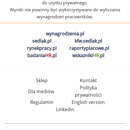
do użytku prywatnego.
Wyniki nie powinny być wykorzystywane do wyliczania
wynagrodzeń pracowników.
wynagrodzenia.pl
sedlak.pl
kfw.sedlak.pl
rynekpracy.pl
raportyplacowe.pl
badania
HR
.pl
wskazniki
HR
.pl
Sklep
Kontakt
Polityka
Dla mediów
prywatności
Regulamin
English version
Linkedin