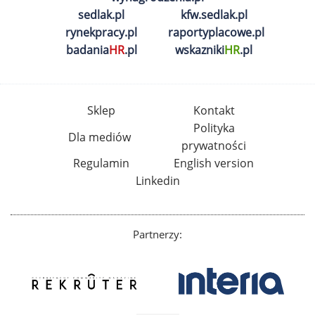
sedlak.pl
kfw.sedlak.pl
rynekpracy.pl
raportyplacowe.pl
badania
HR
.pl
wskazniki
HR
.pl
Sklep
Kontakt
Polityka
Dla mediów
prywatności
Regulamin
English version
Linkedin
Partnerzy: