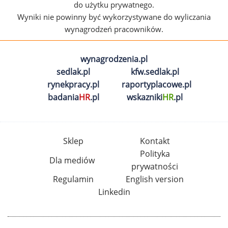
do użytku prywatnego.
Wyniki nie powinny być wykorzystywane do wyliczania
wynagrodzeń pracowników.
wynagrodzenia.pl
sedlak.pl
kfw.sedlak.pl
rynekpracy.pl
raportyplacowe.pl
badania
HR
.pl
wskazniki
HR
.pl
Sklep
Kontakt
Polityka
Dla mediów
prywatności
Regulamin
English version
Linkedin