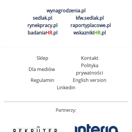
wynagrodzenia.pl
sedlak.pl
kfw.sedlak.pl
rynekpracy.pl
raportyplacowe.pl
badania
HR
.pl
wskazniki
HR
.pl
Sklep
Kontakt
Polityka
Dla mediów
prywatności
Regulamin
English version
Linkedin
Partnerzy: