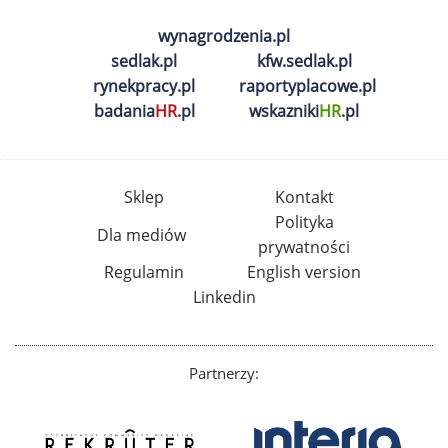
wynagrodzenia.pl
sedlak.pl
kfw.sedlak.pl
rynekpracy.pl
raportyplacowe.pl
badania
HR
.pl
wskazniki
HR
.pl
Sklep
Kontakt
Polityka
Dla mediów
prywatności
Regulamin
English version
Linkedin
Partnerzy: