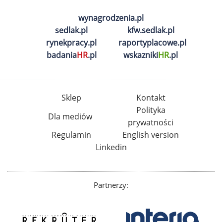
wynagrodzenia.pl
sedlak.pl
kfw.sedlak.pl
rynekpracy.pl
raportyplacowe.pl
badania
HR
.pl
wskazniki
HR
.pl
Sklep
Kontakt
Polityka
Dla mediów
prywatności
Regulamin
English version
Linkedin
Partnerzy: