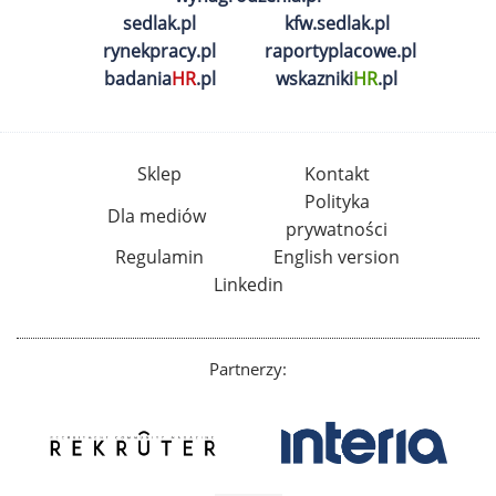
sedlak.pl
kfw.sedlak.pl
rynekpracy.pl
raportyplacowe.pl
badania
HR
.pl
wskazniki
HR
.pl
Sklep
Kontakt
Polityka
Dla mediów
prywatności
Regulamin
English version
Linkedin
Partnerzy: