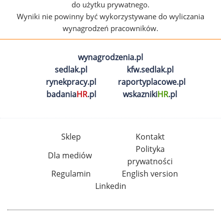
do użytku prywatnego.
Wyniki nie powinny być wykorzystywane do wyliczania
wynagrodzeń pracowników.
wynagrodzenia.pl
sedlak.pl
kfw.sedlak.pl
rynekpracy.pl
raportyplacowe.pl
badania
HR
.pl
wskazniki
HR
.pl
Sklep
Kontakt
Polityka
Dla mediów
prywatności
Regulamin
English version
Linkedin