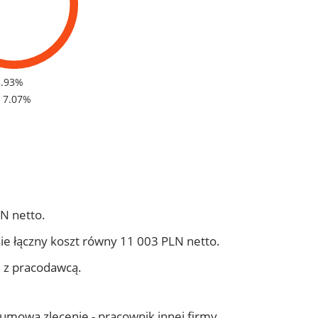
2.93%
- 7.07%
N netto.
ie łączny koszt równy 11 003 PLN netto.
j z pracodawcą.
- umowa zlecenie - pracownik innej firmy