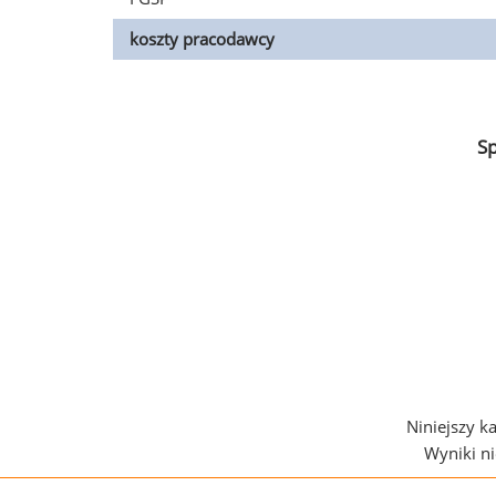
koszty pracodawcy
S
Niniejszy k
Wyniki n