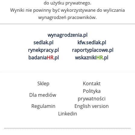
do użytku prywatnego.
Wyniki nie powinny być wykorzystywane do wyliczania
wynagrodzeń pracowników.
wynagrodzenia.pl
sedlak.pl
kfw.sedlak.pl
rynekpracy.pl
raportyplacowe.pl
badania
HR
.pl
wskazniki
HR
.pl
Sklep
Kontakt
Polityka
Dla mediów
prywatności
Regulamin
English version
Linkedin