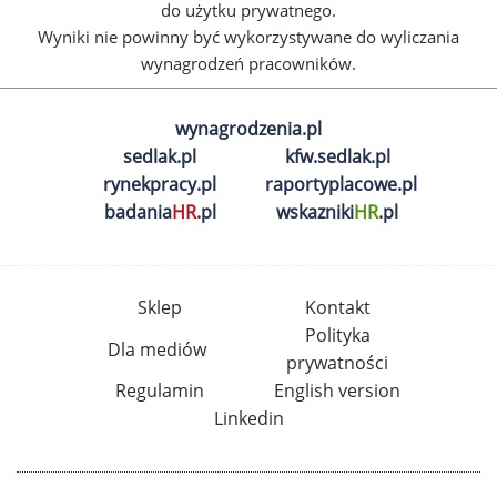
do użytku prywatnego.
Wyniki nie powinny być wykorzystywane do wyliczania
wynagrodzeń pracowników.
wynagrodzenia.pl
sedlak.pl
kfw.sedlak.pl
rynekpracy.pl
raportyplacowe.pl
badania
HR
.pl
wskazniki
HR
.pl
Sklep
Kontakt
Polityka
Dla mediów
prywatności
Regulamin
English version
Linkedin