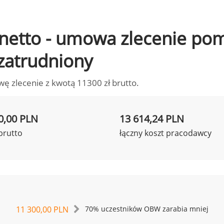
to netto - umowa zlecenie p
 zatrudniony
wę zlecenie z kwotą 11300 zł brutto.
0,00 PLN
13 614,24 PLN
brutto
łączny koszt pracodawcy
11 300,00 PLN
70% uczestników OBW zarabia mniej