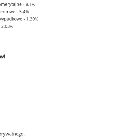
emerytalne - 8.1%
rentowe - 5.4%
wypadkowe - 1.39%
- 2.03%
w!
 prywatnego.