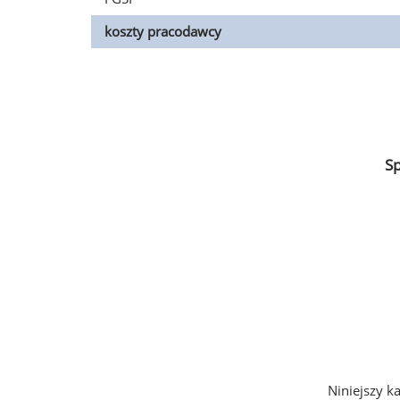
koszty pracodawcy
S
Niniejszy k