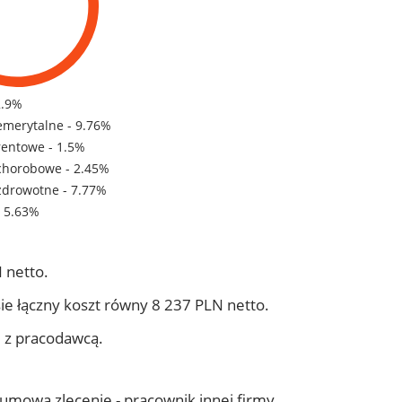
2.9%
emerytalne - 9.76%
rentowe - 1.5%
chorobowe - 2.45%
zdrowotne - 7.77%
- 5.63%
 netto.
ie łączny koszt równy 8 237 PLN netto.
j z pracodawcą.
- umowa zlecenie - pracownik innej firmy