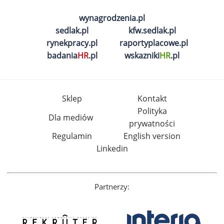
wynagrodzenia.pl
sedlak.pl
kfw.sedlak.pl
rynekpracy.pl
raportyplacowe.pl
badania
HR
.pl
wskazniki
HR
.pl
Sklep
Kontakt
Polityka
Dla mediów
prywatności
Regulamin
English version
Linkedin
Partnerzy: