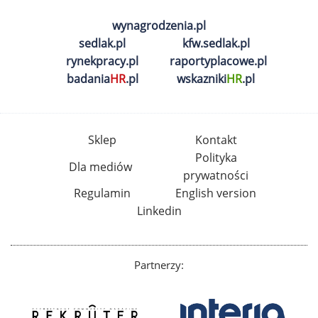
wynagrodzenia.pl
sedlak.pl
kfw.sedlak.pl
rynekpracy.pl
raportyplacowe.pl
badania
HR
.pl
wskazniki
HR
.pl
Sklep
Kontakt
Polityka
Dla mediów
prywatności
Regulamin
English version
Linkedin
Partnerzy: