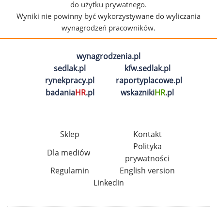
do użytku prywatnego.
Wyniki nie powinny być wykorzystywane do wyliczania
wynagrodzeń pracowników.
wynagrodzenia.pl
sedlak.pl
kfw.sedlak.pl
rynekpracy.pl
raportyplacowe.pl
badania
HR
.pl
wskazniki
HR
.pl
Sklep
Kontakt
Polityka
Dla mediów
prywatności
Regulamin
English version
Linkedin