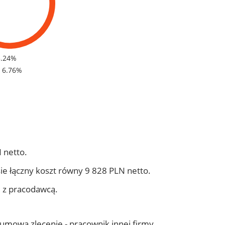
3.24%
- 6.76%
 netto.
ie łączny koszt równy 9 828 PLN netto.
j z pracodawcą.
- umowa zlecenie - pracownik innej firmy