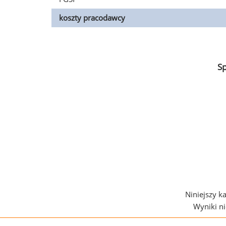
koszty pracodawcy
S
Niniejszy k
Wyniki n