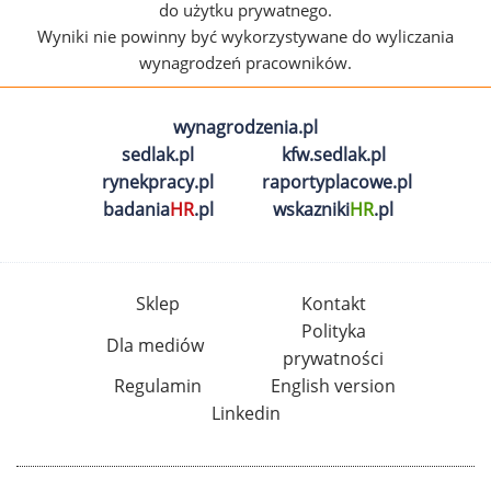
do użytku prywatnego.
Wyniki nie powinny być wykorzystywane do wyliczania
wynagrodzeń pracowników.
wynagrodzenia.pl
sedlak.pl
kfw.sedlak.pl
rynekpracy.pl
raportyplacowe.pl
badania
HR
.pl
wskazniki
HR
.pl
Sklep
Kontakt
Polityka
Dla mediów
prywatności
Regulamin
English version
Linkedin