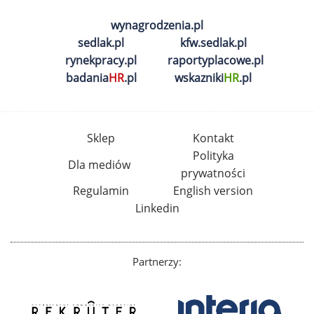
wynagrodzenia.pl
sedlak.pl
kfw.sedlak.pl
rynekpracy.pl
raportyplacowe.pl
badania
HR
.pl
wskazniki
HR
.pl
Sklep
Kontakt
Polityka
Dla mediów
prywatności
Regulamin
English version
Linkedin
Partnerzy: