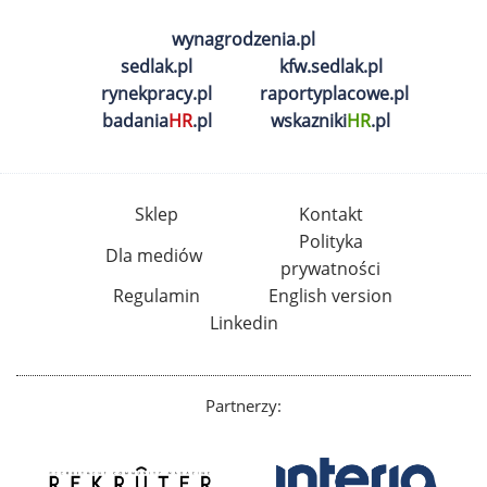
wynagrodzenia.pl
sedlak.pl
kfw.sedlak.pl
rynekpracy.pl
raportyplacowe.pl
badania
HR
.pl
wskazniki
HR
.pl
Sklep
Kontakt
Polityka
Dla mediów
prywatności
Regulamin
English version
Linkedin
Partnerzy: