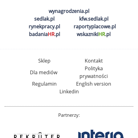
wynagrodzenia.pl
sedlak.pl
kfw.sedlak.pl
rynekpracy.pl
raportyplacowe.pl
badania
HR
.pl
wskazniki
HR
.pl
Sklep
Kontakt
Polityka
Dla mediów
prywatności
Regulamin
English version
Linkedin
Partnerzy: