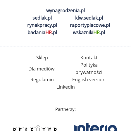
wynagrodzenia.pl
sedlak.pl
kfw.sedlak.pl
rynekpracy.pl
raportyplacowe.pl
badania
HR
.pl
wskazniki
HR
.pl
Sklep
Kontakt
Polityka
Dla mediów
prywatności
Regulamin
English version
Linkedin
Partnerzy: