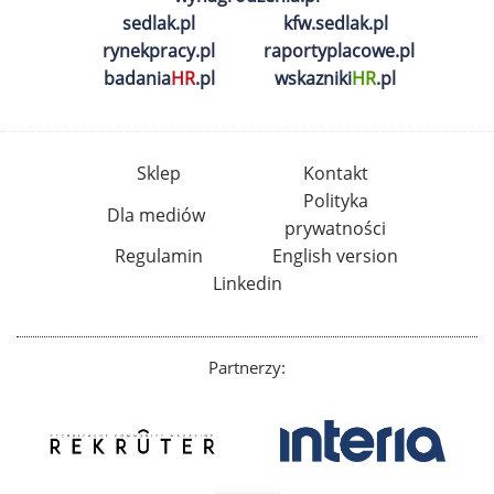
sedlak.pl
kfw.sedlak.pl
rynekpracy.pl
raportyplacowe.pl
badania
HR
.pl
wskazniki
HR
.pl
Sklep
Kontakt
Polityka
Dla mediów
prywatności
Regulamin
English version
Linkedin
Partnerzy: