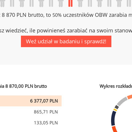
z 8 870 PLN brutto, to
uczestników OBW zarabia mn
50%
z wiedzieć, ile powinieneś zarabiać na swoim stano
Weź udział w badaniu i sprawdź!
ia 8 870,00 PLN brutto
Wykres rozkład
6 377,07 PLN
865,71 PLN
133,05 PLN