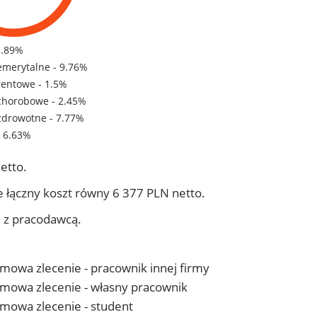
1.89%
emerytalne - 9.76%
rentowe - 1.5%
chorobowe - 2.45%
zdrowotne - 7.77%
- 6.63%
etto.
 łączny koszt równy 6 377 PLN netto.
j z pracodawcą.
 umowa zlecenie - pracownik innej firmy
- umowa zlecenie - własny pracownik
 umowa zlecenie - student