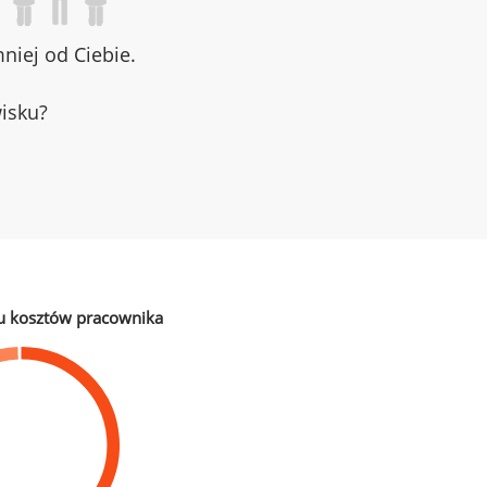
iej od Ciebie.
wisku?
u kosztów pracownika