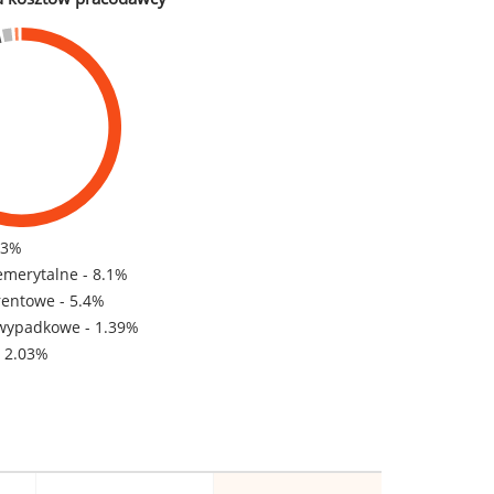
83%
emerytalne - 8.1%
rentowe - 5.4%
wypadkowe - 1.39%
- 2.03%