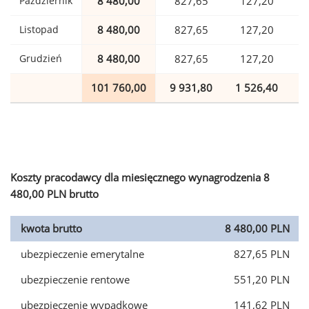
Październik
8 480,00
827,65
127,20
Listopad
8 480,00
827,65
127,20
Grudzień
8 480,00
827,65
127,20
101 760,00
9 931,80
1 526,40
2
Koszty pracodawcy dla miesięcznego wynagrodzenia 8
480,00 PLN brutto
kwota brutto
8 480,00 PLN
ubezpieczenie emerytalne
827,65 PLN
ubezpieczenie rentowe
551,20 PLN
ubezpieczenie wypadkowe
141,62 PLN