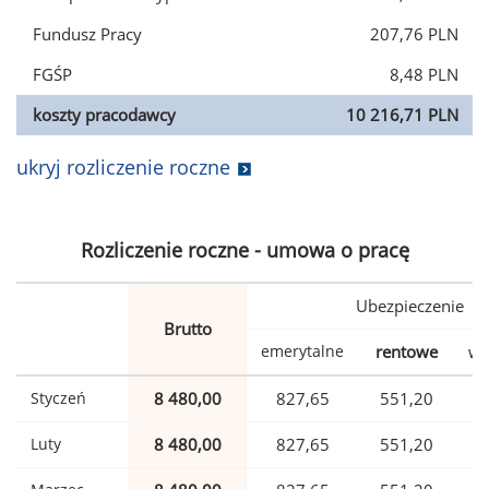
Fundusz Pracy
207,76 PLN
FGŚP
8,48 PLN
koszty pracodawcy
10 216,71 PLN
ukryj rozliczenie roczne
Rozliczenie roczne - umowa o pracę
Ubezpieczenie
Brutto
emerytalne
rentowe
wy
Styczeń
8 480,00
827,65
551,20
Luty
8 480,00
827,65
551,20