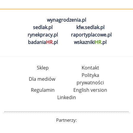
wynagrodzenia.pl
sedlak.pl
kfw.sedlak.pl
rynekpracy.pl
raportyplacowe.pl
badania
HR
.pl
wskazniki
HR
.pl
Sklep
Kontakt
Polityka
Dla mediów
prywatności
Regulamin
English version
Linkedin
Partnerzy: